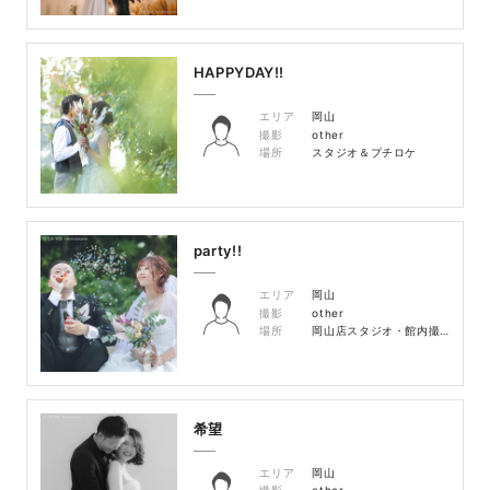
HAPPYDAY!!
エリア
岡山
撮影
other
場所
スタジオ＆プチロケ
party!!
エリア
岡山
撮影
other
場所
岡山店スタジオ・館内撮影
希望
エリア
岡山