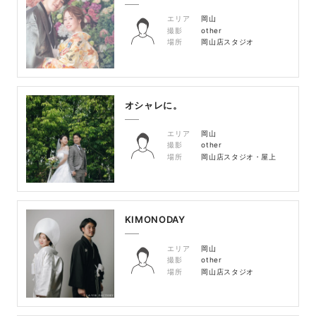
エリア
岡山
撮影
other
場所
岡山店スタジオ
オシャレに。
エリア
岡山
撮影
other
場所
岡山店スタジオ・屋上
KIMONODAY
エリア
岡山
撮影
other
場所
岡山店スタジオ