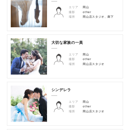
エリア
岡山
撮影
other
場所
岡山店スタジオ、廊下
大切な家族の一員
エリア
岡山
撮影
other
場所
岡山店スタジオ
シンデレラ
エリア
岡山
撮影
other
場所
岡山店スタジオ