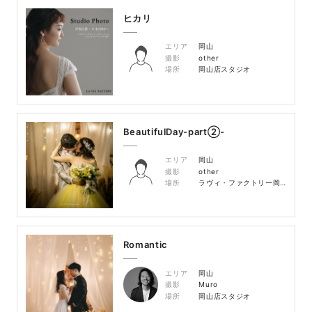
ヒカリ
エリア
岡山
撮影
other
場所
岡山店スタジオ
BeautifulDay-part②-
エリア
岡山
撮影
other
場所
ラヴィ・ファクトリー岡山店スタジオ
Romantic
エリア
岡山
撮影
Muro
場所
岡山店スタジオ