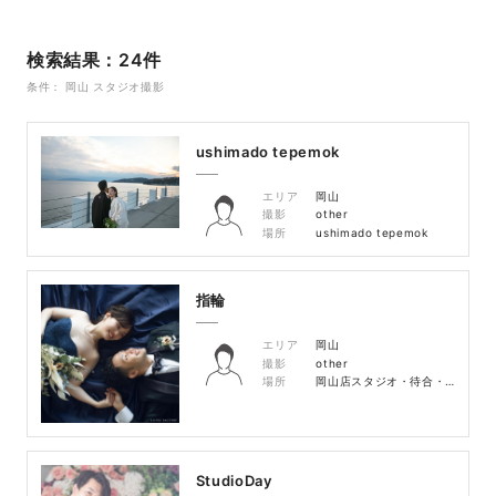
検索結果：24件
条件： 岡山 スタジオ撮影
ushimado tepemok
エリア
岡山
撮影
other
場所
ushimado tepemok
指輪
エリア
岡山
撮影
other
場所
岡山店スタジオ・待合・廊下
StudioDay