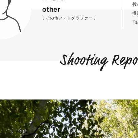
投
other
撮
［ その他フォトグラファー ］
T
Shooting Repo