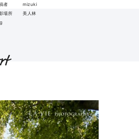
稿者
mizuki
影場所
美人林
ag
rt