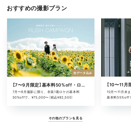
おすすめの撮影プラン
全データ込み
【7〜9月限定】基本料50%off・ロケキャンペーン
10月〜11月
7月〜9月撮影に限り、衣装1着ロケの基本料
基本料55%offで
50%offで、¥75,000〜（税込¥82,500）
その他のプランを見る