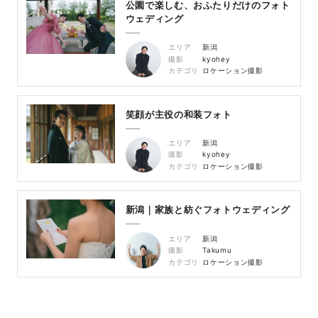
公園で楽しむ、おふたりだけのフォト
ウェディング
エリア
新潟
撮影
kyohey
カテゴリ
ロケーション撮影
笑顔が主役の和装フォト
エリア
新潟
撮影
kyohey
カテゴリ
ロケーション撮影
新潟｜家族と紡ぐフォトウェディング
エリア
新潟
撮影
Takumu
カテゴリ
ロケーション撮影