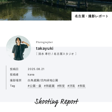
名古屋・撮影レポート
Photographer
takayuki
［ 清水 孝行 / 名古屋スタジオ ］
投稿日
2025.08.21
投稿者
kana
撮影場所
白鳥庭園/庄内緑地公園
Tag
#公園・森
#和庭園
#和室
#洋装
#和装
Shooting Report