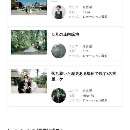
エリア
名古屋
撮影
haku
カテゴリ
ロケーション撮影
５月の庄内緑地
エリア
名古屋
撮影
hiro
カテゴリ
ロケーション撮影
落ち着いた歴史ある場所で残す/名古
屋ロケ
エリア
名古屋
撮影
Hira-Pa
カテゴリ
ロケーション撮影