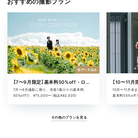
おすすめの撮影プラン
全データ込み
【7〜9月限定】基本料50%off・ロケキャンペーン
10月〜11月
7月〜9月撮影に限り、衣装1着ロケの基本料
基本料55%offで
50%offで、¥75,000〜（税込¥82,500）
その他のプランを見る