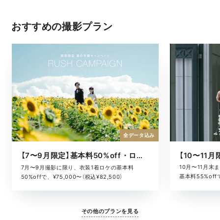
おすすめの撮影プラン
全データ込み
【7〜9月限定】基本料50%off・ロケキャンペーン
10月〜11月
7月〜9月撮影に限り、衣装1着ロケの基本料
基本料55%offで
50%offで、¥75,000〜（税込¥82,500）
その他のプランを見る