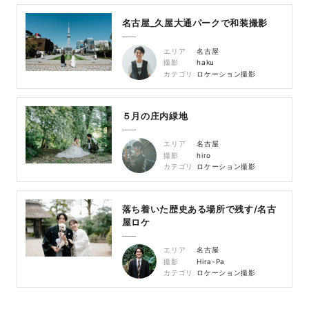
名古屋_久屋大通パークで和装撮影
エリア
名古屋
撮影
haku
カテゴリ
ロケーション撮影
５月の庄内緑地
エリア
名古屋
撮影
hiro
カテゴリ
ロケーション撮影
落ち着いた歴史ある場所で残す/名古
屋ロケ
エリア
名古屋
撮影
Hira-Pa
カテゴリ
ロケーション撮影