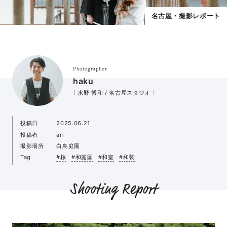
名古屋・撮影レポート
Photographer
haku
［ 水野 博和 / 名古屋スタジオ ］
投稿日
2025.06.21
投稿者
ari
撮影場所
白鳥庭園
Tag
#桜
#和庭園
#和室
#和装
Shooting Report