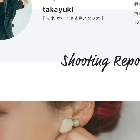
投
takayuki
撮
［ 清水 孝行 / 名古屋スタジオ ］
T
Shooting Repo