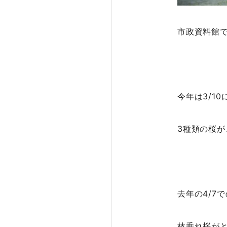
市政資料館
今年は3/1
3種類の桜が
去年の4/7
枝垂れ桜が