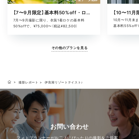
【7〜9月限定】基本料50%off・ロケキャンペーン
10月〜11月
7月〜9月撮影に限り、衣装1着ロケの基本料
基本料55%offで
50%offで、¥75,000〜（税込¥82,500）
その他のプランを見る
撮影レポート
伊良湖リゾートテイスト♪
お問い合わせ
フォトプランナーがお二人にぴったりの撮影をご提案。