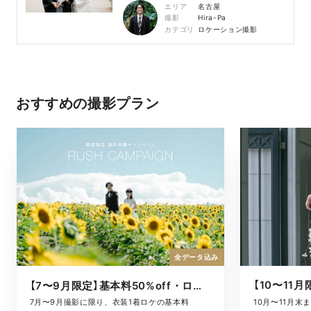
エリア
名古屋
撮影
Hira-Pa
カテゴリ
ロケーション撮影
おすすめの撮影プラン
全データ込み
【7〜9月限定】基本料50%off・ロケキャンペーン
10月〜11月
7月〜9月撮影に限り、衣装1着ロケの基本料