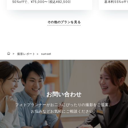
基本料55%offで
50%offで、¥75,000〜（税込¥82,500）
その他のプランを見る
撮影レポート
sunset
お問い合わせ
フォトプランナーがお二人にぴったりの撮影をご提案。
お悩みなどお気軽にご相談ください。