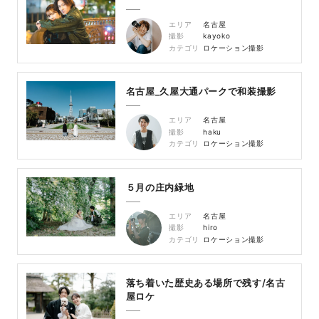
エリア
名古屋
撮影
kayoko
カテゴリ
ロケーション撮影
名古屋_久屋大通パークで和装撮影
エリア
名古屋
撮影
haku
カテゴリ
ロケーション撮影
５月の庄内緑地
エリア
名古屋
撮影
hiro
カテゴリ
ロケーション撮影
落ち着いた歴史ある場所で残す/名古
屋ロケ