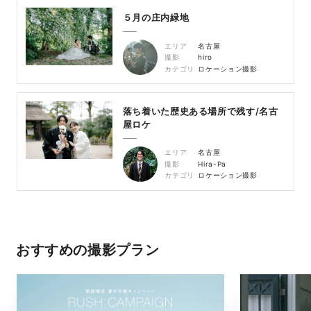
５月の庄内緑地
エリア
名古屋
撮影
hiro
カテゴリ
ロケーション撮影
落ち着いた歴史ある場所で残す/名古
屋ロケ
エリア
名古屋
撮影
Hira-Pa
カテゴリ
ロケーション撮影
おすすめの撮影プラン