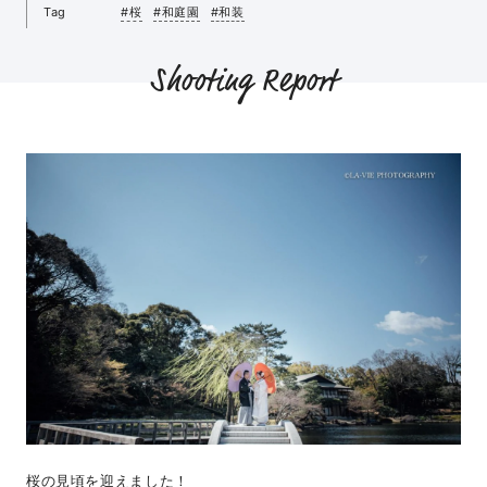
Tag
#桜
#和庭園
#和装
Shooting Report
桜の見頃を迎えました！