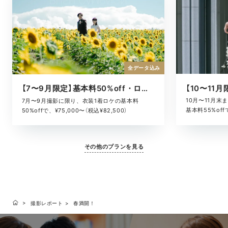
全データ込み
【7〜9月限定】基本料50%off・ロケキャンペーン
10月〜11月
7月〜9月撮影に限り、衣装1着ロケの基本料
基本料55%offで
50%offで、¥75,000〜（税込¥82,500）
その他のプランを見る
撮影レポート
春満開！