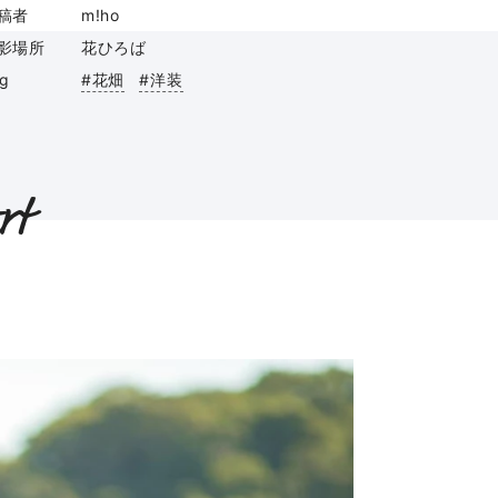
稿者
m!ho
影場所
花ひろば
ag
#花畑
#洋装
rt