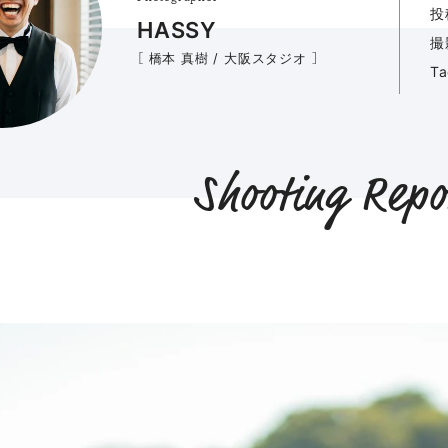
投
HASSY
撮
［ 橋本 真樹 / 大阪スタジオ ］
T
Shooting Repo