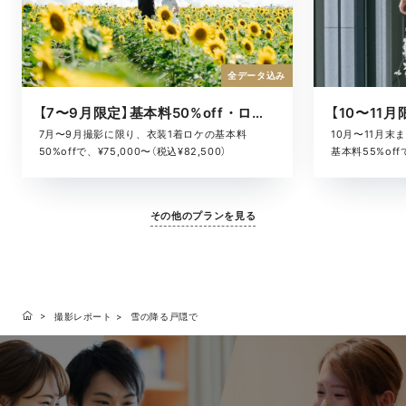
全データ込み
【7〜9月限定】基本料50%off・ロケキャンペーン
10月〜11月
7月〜9月撮影に限り、衣装1着ロケの基本料
基本料55%offで
50%offで、¥75,000〜（税込¥82,500）
その他のプランを見る
撮影レポート
雪の降る戸隠で