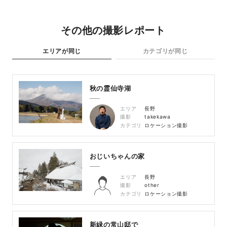
その他の撮影レポート
エリアが同じ
カテゴリが同じ
秋の霊仙寺湖
エリア
長野
撮影
takekawa
カテゴリ
ロケーション撮影
おじいちゃんの家
エリア
長野
撮影
other
カテゴリ
ロケーション撮影
新緑の常山邸で