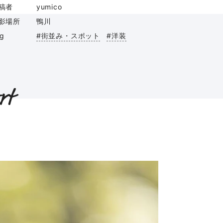
稿者
yumico
影場所
鴨川
ag
#街並み・スポット
#洋装
rt