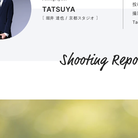
投
TATSUYA
撮
［ 堀井 達也 / 京都スタジオ ］
T
Shooting Repo