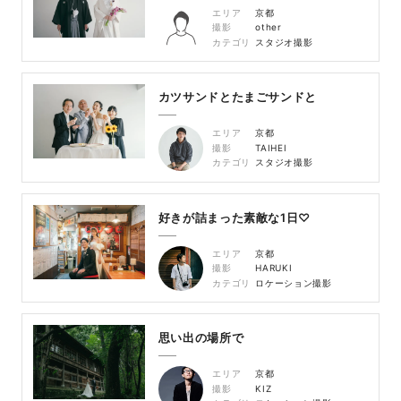
エリア
京都
撮影
other
カテゴリ
スタジオ撮影
カツサンドとたまごサンドと
エリア
京都
撮影
TAIHEI
カテゴリ
スタジオ撮影
好きが詰まった素敵な1日♡
エリア
京都
撮影
HARUKI
カテゴリ
ロケーション撮影
思い出の場所で
エリア
京都
撮影
KIZ