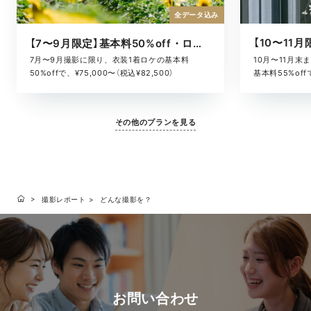
全データ込み
【7〜9月限定】基本料50%off・ロケキャンペーン
10月〜11月
7月〜9月撮影に限り、衣装1着ロケの基本料
基本料55%offで
50%offで、¥75,000〜（税込¥82,500）
その他のプランを見る
撮影レポート
どんな撮影を？
お問い合わせ