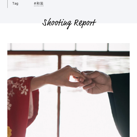
Tag
#和装
Shooting Report