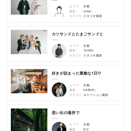
エリア
京都
撮影
other
カテゴリ
スタジオ撮影
カツサンドとたまごサンドと
エリア
京都
撮影
TAIHEI
カテゴリ
スタジオ撮影
好きが詰まった素敵な1日♡
エリア
京都
撮影
HARUKI
カテゴリ
ロケーション撮影
思い出の場所で
エリア
京都
撮影
KIZ