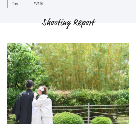
Tag
#洋装
Shooting Report