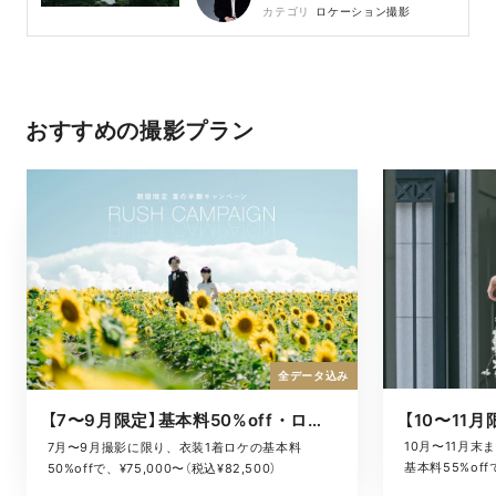
カテゴリ
ロケーション撮影
おすすめの撮影プラン
全データ込み
【7〜9月限定】基本料50%off・ロケキャンペーン
10月〜11月
7月〜9月撮影に限り、衣装1着ロケの基本料
基本料55%offで
50%offで、¥75,000〜（税込¥82,500）