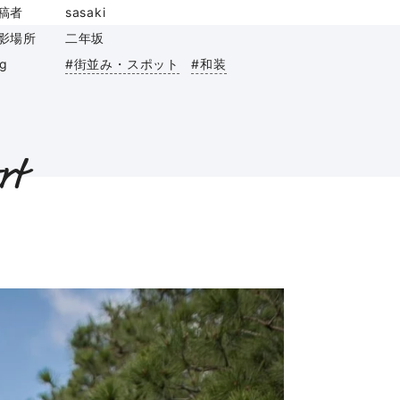
稿者
sasaki
影場所
二年坂
ag
#街並み・スポット
#和装
rt