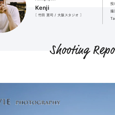
投
Kenji
撮
［ 竹田 憲司 / 大阪スタジオ ］
T
Shooting Repo