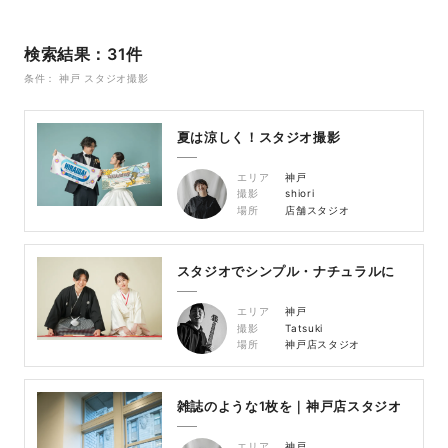
検索結果：31件
条件： 神戸 スタジオ撮影
夏は涼しく！スタジオ撮影
エリア
神戸
撮影
shiori
場所
店舗スタジオ
スタジオでシンプル・ナチュラルに
エリア
神戸
撮影
Tatsuki
場所
神戸店スタジオ
雑誌のような1枚を｜神戸店スタジオ
エリア
神戸