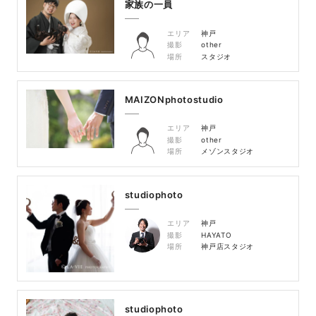
家族の一員
エリア
神戸
撮影
other
場所
スタジオ
MAIZONphotostudio
エリア
神戸
撮影
other
場所
メゾンスタジオ
studiophoto
エリア
神戸
撮影
HAYATO
場所
神戸店スタジオ
studiophoto