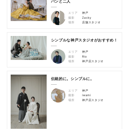
パンと二人
エリア
神戸
撮影
Zacky
場所
店舗スタジオ
シンプルな神戸スタジオがおすすめ！
エリア
神戸
撮影
Rio
場所
神戸店スタジオ
伝統的に。シンプルに。
エリア
神戸
撮影
iwami
場所
神戸店スタジオ