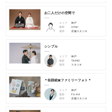
お二人だけの空間で
エリア
神戸
撮影
other
場所
店舗スタジオ
シンプル
エリア
神戸
撮影
TAIHEI
場所
スタジオ
＊似顔絵✖️ファミリーフォト＊
エリア
神戸
撮影
FU-KA
場所
店舗スタジオ