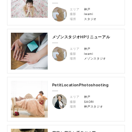
エリア
神戸
撮影
iwami
場所
スタジオ
メゾンスタジオHPリニューアル
エリア
神戸
撮影
iwami
場所
メゾンスタジオ
PetitLocationPhotoshooting
エリア
神戸
撮影
SAORI
場所
神戸スタジオ