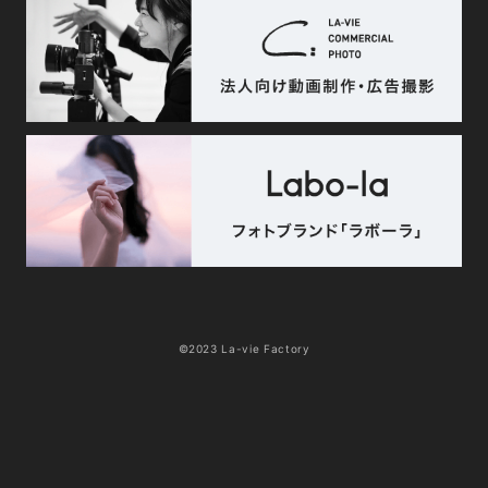
©2023 La-vie Factory