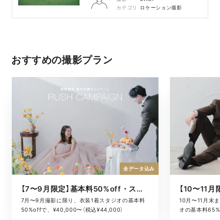
カテゴリ
ロケーション撮影
おすすめの撮影プラン
全データ込み
【7〜9月限定】基本料50%off・スタジオキャンペーン
10月〜11月
7月〜9月撮影に限り、衣装1着スタジオの基本料
オの基本料65%o
50%offで、¥40,000〜（税込¥44,000）
¥52,800）