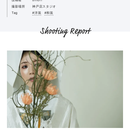
撮影場所
神戸店スタジオ
Tag
#洋装
#和装
Shooting Report