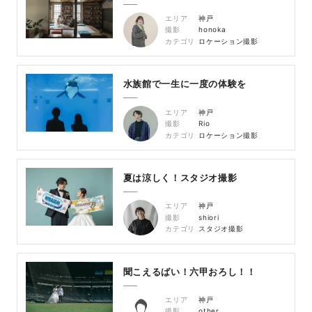
エリア
神戸
撮影
honoka
カテゴリ
ロケーション撮影
水族館で一生に一度の体験を
エリア
神戸
撮影
Rio
カテゴリ
ロケーション撮影
夏は涼しく！スタジオ撮影
エリア
神戸
撮影
shiori
カテゴリ
スタジオ撮影
聞こえるばい！六甲おろし！！
エリア
神戸
撮影
other