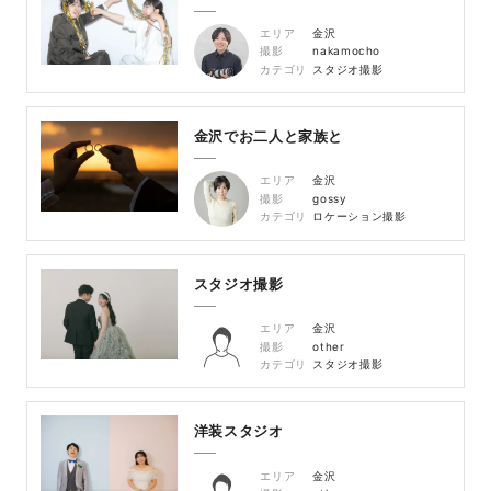
エリア
金沢
撮影
nakamocho
カテゴリ
スタジオ撮影
金沢でお二人と家族と
エリア
金沢
撮影
gossy
カテゴリ
ロケーション撮影
スタジオ撮影
エリア
金沢
撮影
other
カテゴリ
スタジオ撮影
洋装スタジオ
エリア
金沢