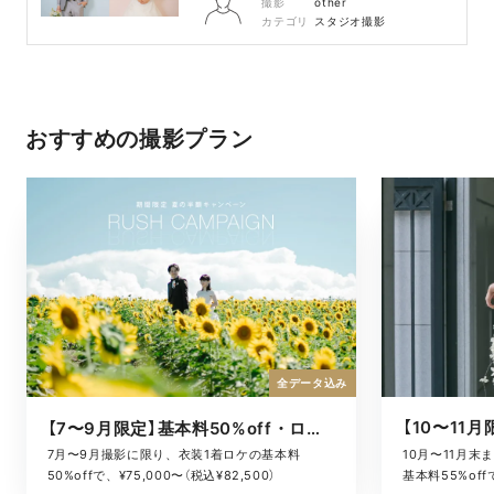
撮影
other
カテゴリ
スタジオ撮影
おすすめの撮影プラン
全データ込み
【7〜9月限定】基本料50%off・ロケキャンペーン
10月〜11月
7月〜9月撮影に限り、衣装1着ロケの基本料
基本料55%offで
50%offで、¥75,000〜（税込¥82,500）