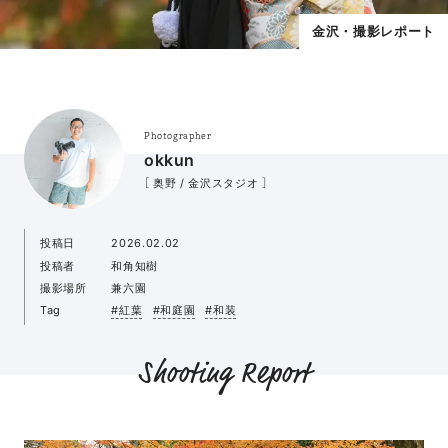
金沢・撮影レポート
Photographer
okkun
［ 奥野 / 金沢スタジオ ］
投稿日
2026.02.02
投稿者
和角知樹
撮影場所
兼六園
Tag
#紅葉
#和庭園
#和装
Shooting Report