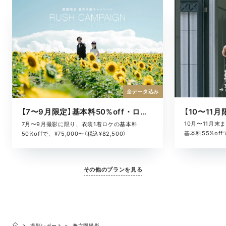
全データ込み
【7〜9月限定】基本料50%off・ロケキャンペーン
10月〜11月
7月〜9月撮影に限り、衣装1着ロケの基本料
基本料55%offで
50%offで、¥75,000〜（税込¥82,500）
その他のプランを見る
撮影レポート
兼六園撮影