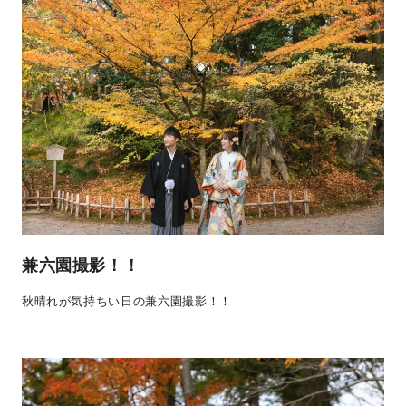
兼六園撮影！！
秋晴れが気持ちい日の兼六園撮影！！