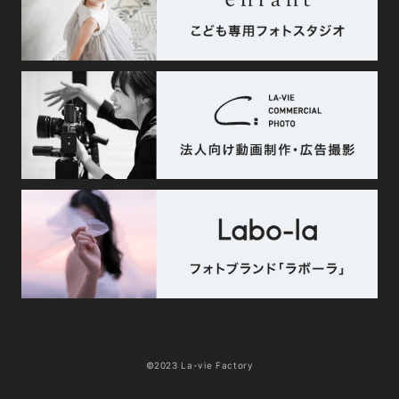
©2023 La-vie Factory