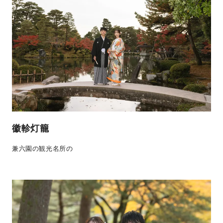
徽軫灯籠
兼六園の観光名所の