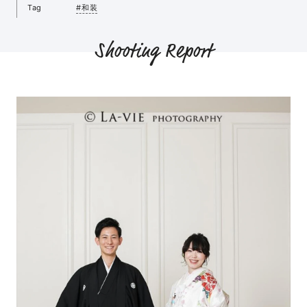
Tag
#和装
Shooting Report