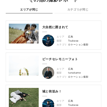
エリアが同じ
カテゴリが同じ
大自然に囲まれて
エリア
広島
撮影
Tsubasa
カテゴリ
ロケーション撮影
ビーチセレモニーフォト
エリア
広島
撮影
tanakame
カテゴリ
ロケーション撮影
城と街並み！
エリア
広島
撮影
Tsubasa