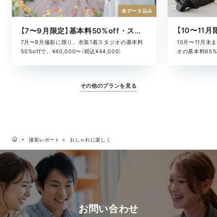
全データ込み
【7〜9月限定】基本料50%off・スタジオキャンペーン
10月〜11月
7月〜9月撮影に限り、衣装1着スタジオの基本料
オの基本料65%o
50%offで、¥40,000〜（税込¥44,000）
¥52,800）
その他のプランを見る
撮影レポート
おしゃれに楽しく
お問い合わせ