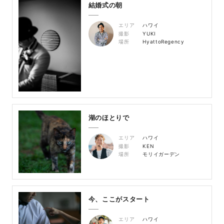
結婚式の朝
エリア
ハワイ
撮影
YUKI
場所
HyattoRegency
湖のほとりで
エリア
ハワイ
撮影
KEN
場所
モリイガーデン
今、ここがスタート
エリア
ハワイ