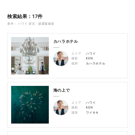
検索結果：17件
条件： ハワイ 挙式・披露宴撮影
カハラホテル
エリア
ハワイ
撮影
KEN
場所
カハラホテル
海の上で
エリア
ハワイ
撮影
KEN
場所
ワイキキ