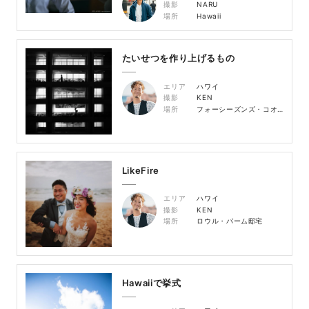
撮影
NARU
場所
Hawaii
たいせつを作り上げるもの
エリア
ハワイ
撮影
KEN
場所
フォーシーズンズ・コオリナ
LikeFire
エリア
ハワイ
撮影
KEN
場所
ロウル・パーム邸宅
Hawaiiで挙式