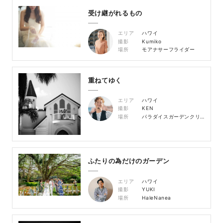
受け継がれるもの
エリア
ハワイ
撮影
Kumiko
場所
モアナサーフライダー
重ねてゆく
エリア
ハワイ
撮影
KEN
場所
パラダイスガーデンクリスタルチャペル
ふたりの為だけのガーデン
エリア
ハワイ
撮影
YUKI
場所
HaleNanea