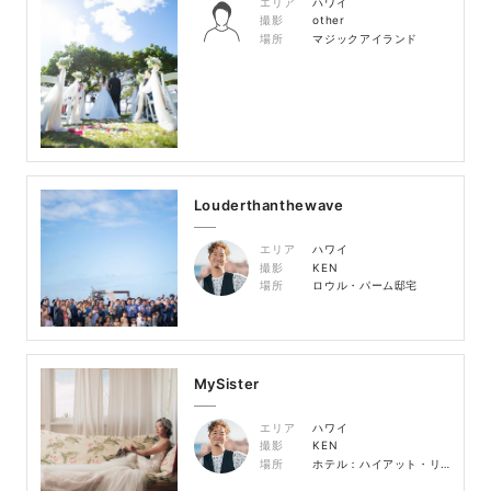
エリア
ハワイ
撮影
other
場所
マジックアイランド
Louderthanthewave
エリア
ハワイ
撮影
KEN
場所
ロウル・パーム邸宅
MySister
エリア
ハワイ
撮影
KEN
場所
ホテル：ハイアット・リージェンシー・ワイキキ 挙式会場：ロウル・パーム