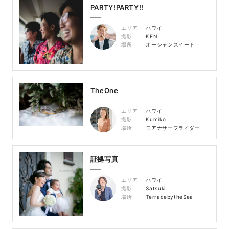
PARTY!PARTY!!
エリア
ハワイ
撮影
KEN
場所
オーシャンスイート
TheOne
エリア
ハワイ
撮影
Kumiko
場所
モアナサーフライダー
証拠写真
エリア
ハワイ
撮影
Satsuki
場所
TerracebytheSea