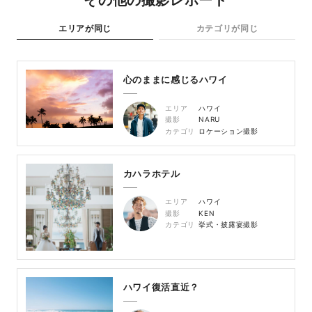
その他の撮影レポート
エリアが同じ
カテゴリが同じ
心のままに感じるハワイ
エリア
ハワイ
撮影
NARU
カテゴリ
ロケーション撮影
カハラホテル
エリア
ハワイ
撮影
KEN
カテゴリ
挙式・披露宴撮影
ハワイ復活直近？