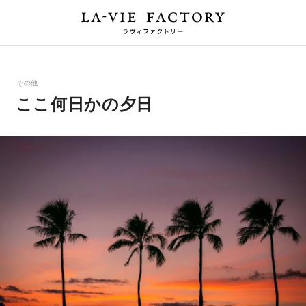
その他
ここ何日かの夕日