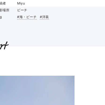
稿者
Miyu
影場所
ビーチ
ag
#海・ビーチ
#洋装
rt