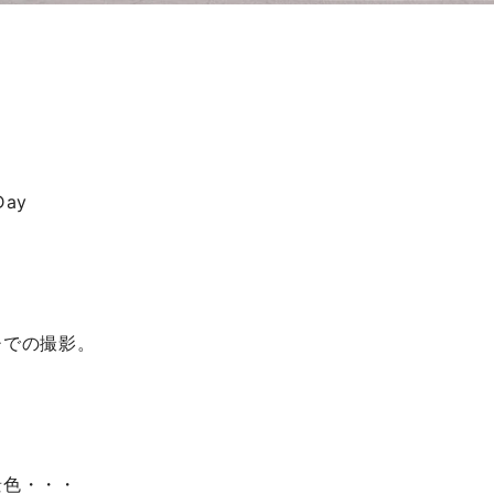
。
Day
チでの撮影。
景色・・・