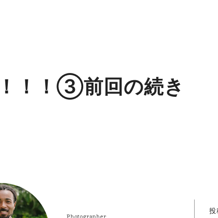
！！！③前回の続き
投
Photographer