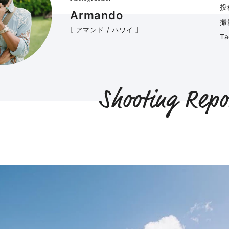
投
Armando
撮
［ アマンド / ハワイ ］
T
Shooting Repo