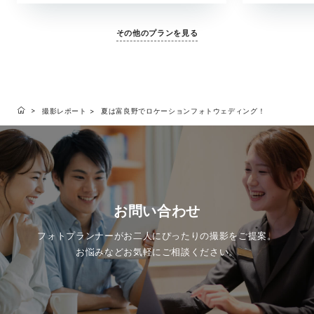
光、ふとした表情まで丁寧に残します。 美容スタ
した瞬間まで。
ッフが同行しながらサポート。はじめての方にも
み合わせながら
その他のプランを見る
安心してお選びいただける、ベーシックなプラン
寧に描いていき
です。
の日すべてが思
ルバムとして形
ランです。
撮影レポート
夏は富良野でロケーションフォトウェディング！
お問い合わせ
フォトプランナーがお二人にぴったりの撮影をご提案。
お悩みなどお気軽にご相談ください。