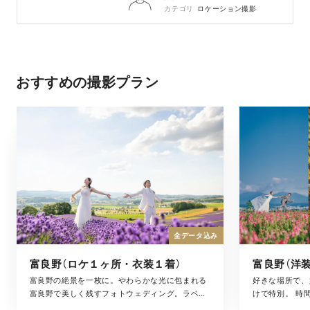
カテゴリ
ロケーション撮影
おすすめの撮影プラン
全データ込み
富良野（ロケ１ヶ所・衣装１着）
富良野の絶景を一枚に。やわらかな光に包まれる
好きな場所で、
富良野で美しく残すフォトウェディング。ラベン
けで特別。 時
ダー畑や丘の風景だけでなく、その日の空気や
を、そのまま写