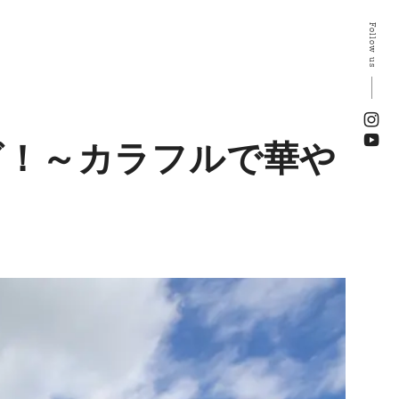
Follow us
グ！～カラフルで華や