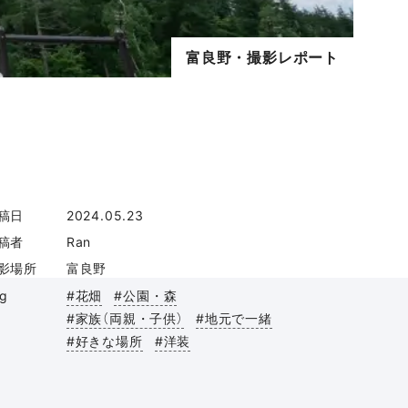
富良野・撮影レポート
稿日
2024.05.23
稿者
Ran
影場所
富良野
ag
#花畑
#公園・森
#家族（両親・子供）
#地元で一緒
#好きな場所
#洋装