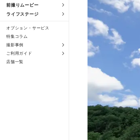
前撮りムービー
ライフステージ
オプション・サービス
特集コラム
撮影事例
ご利用ガイド
店舗一覧