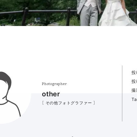
投
投
Photographer
撮
other
T
［ その他フォトグラファー ］