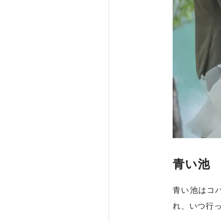
青い池
青い池はコ
れ、いつ行