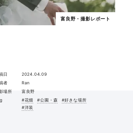
富良野・撮影レポート
稿日
2024.04.09
稿者
Ran
影場所
富良野
ag
#花畑
#公園・森
#好きな場所
#洋装