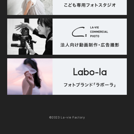
©2023 La-vie Factory