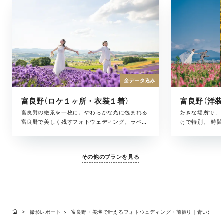
全データ込み
富良野（ロケ１ヶ所・衣装１着）
富良野の絶景を一枚に。やわらかな光に包まれる
好きな場所で、
富良野で美しく残すフォトウェディング。ラベン
けで特別。 時
ダー畑や丘の風景だけでなく、その日の空気や
を、そのまま写
光、ふとした表情まで丁寧に残します。 美容スタ
した瞬間まで。
ッフが同行しながらサポート。はじめての方にも
み合わせながら
その他のプランを見る
安心してお選びいただける、ベーシックなプラン
寧に描いていき
です。
の日すべてが思
ルバムとして形
ランです。
撮影レポート
富良野・美瑛で叶えるフォトウェディング・前撮り｜青い池