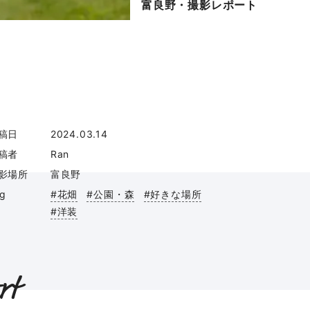
富良野・撮影レポート
稿日
2024.03.14
稿者
Ran
影場所
富良野
ag
#花畑
#公園・森
#好きな場所
#洋装
rt