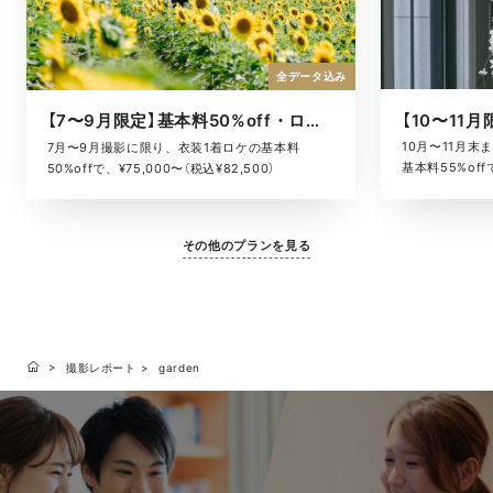
全データ込み
【7〜9月限定】基本料50%off・ロケキャンペーン
10月〜11月
7月〜9月撮影に限り、衣装1着ロケの基本料
基本料55%offで
50%offで、¥75,000〜（税込¥82,500）
その他のプランを見る
撮影レポート
garden