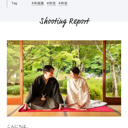
Tag
#和庭園
#和室
#和装
Shooting Report
こんにちは。