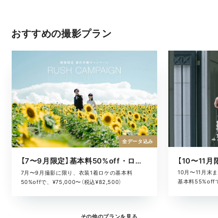
おすすめの撮影プラン
全データ込み
【7〜9月限定】基本料50%off・ロケキャンペーン
10月〜11月
7月〜9月撮影に限り、衣装1着ロケの基本料
基本料55%offで
50%offで、¥75,000〜（税込¥82,500）
その他のプランを見る