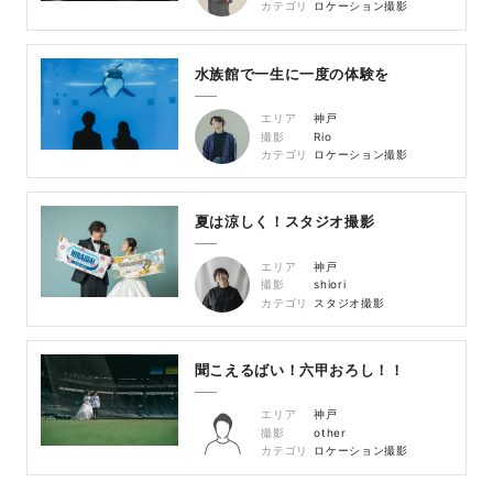
カテゴリ
ロケーション撮影
水族館で一生に一度の体験を
エリア
神戸
撮影
Rio
カテゴリ
ロケーション撮影
夏は涼しく！スタジオ撮影
エリア
神戸
撮影
shiori
カテゴリ
スタジオ撮影
聞こえるばい！六甲おろし！！
エリア
神戸
撮影
other
カテゴリ
ロケーション撮影