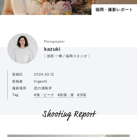
福岡・撮影レポート
Photographer
kazuki
［ 池田 一輝 / 福岡スタジオ ］
投稿日
2024.03.12
投稿者
higashi
撮影場所
恋の浦海岸
Tag
#海・ビーチ
#岩場・崖
#洋装
Shooting Report