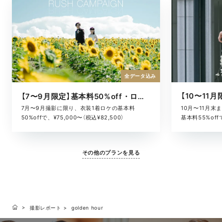
全データ込み
【7〜9月限定】基本料50%off・ロケキャンペーン
10月〜11月
7月〜9月撮影に限り、衣装1着ロケの基本料
基本料55%offで
50%offで、¥75,000〜（税込¥82,500）
その他のプランを見る
撮影レポート
golden hour