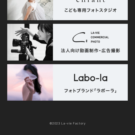
©2023 La-vie Factory