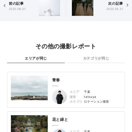
前の記事
次の記事
2020.06.01
2020.05.31
その他の撮影レポート
エリアが同じ
カテゴリが同じ
青春
エリア
千葉
撮影
tatsuya
カテゴリ
ロケーション撮影
花と緑と
エリア
千葉