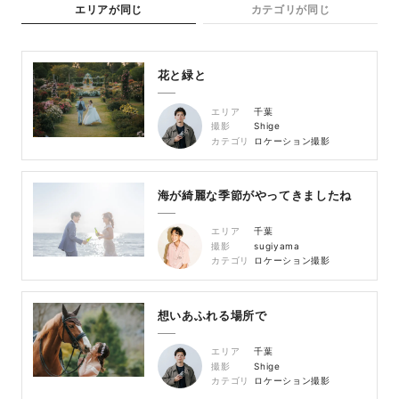
エリアが同じ
カテゴリが同じ
花と緑と
エリア
千葉
撮影
Shige
カテゴリ
ロケーション撮影
海が綺麗な季節がやってきましたね
エリア
千葉
撮影
sugiyama
カテゴリ
ロケーション撮影
想いあふれる場所で
エリア
千葉
撮影
Shige
カテゴリ
ロケーション撮影