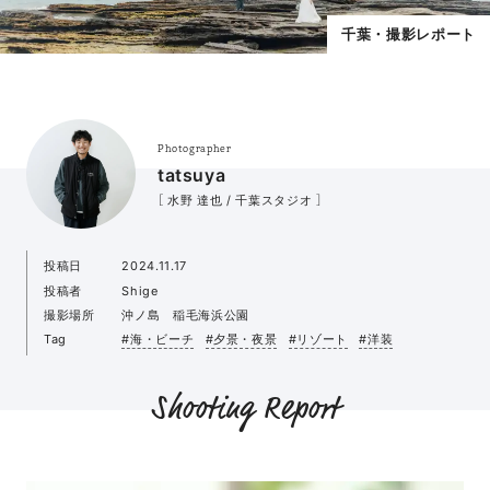
千葉・撮影レポート
Photographer
tatsuya
［ 水野 達也 / 千葉スタジオ ］
投稿日
2024.11.17
投稿者
Shige
撮影場所
沖ノ島 稲毛海浜公園
Tag
#海・ビーチ
#夕景・夜景
#リゾート
#洋装
Shooting Report