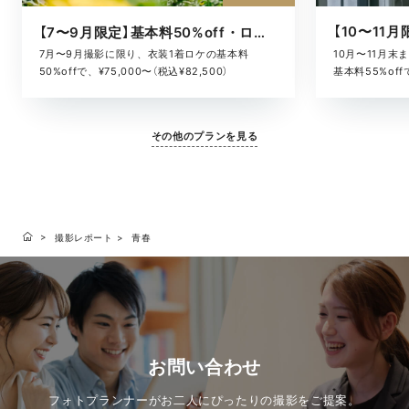
【7〜9月限定】基本料50%off・ロケキャンペーン
10月〜11月
7月〜9月撮影に限り、衣装1着ロケの基本料
基本料55%offで
50%offで、¥75,000〜（税込¥82,500）
その他のプランを見る
撮影レポート
青春
お問い合わせ
フォトプランナーがお二人にぴったりの撮影をご提案。