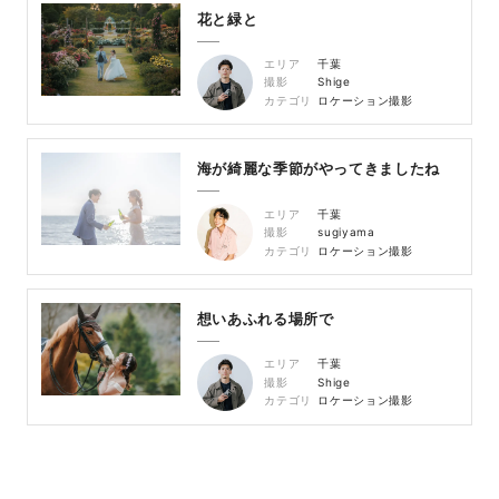
花と緑と
エリア
千葉
撮影
Shige
カテゴリ
ロケーション撮影
海が綺麗な季節がやってきましたね
エリア
千葉
撮影
sugiyama
カテゴリ
ロケーション撮影
想いあふれる場所で
エリア
千葉
撮影
Shige
カテゴリ
ロケーション撮影