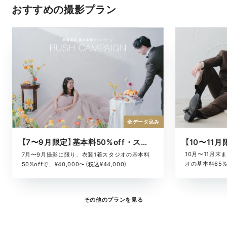
おすすめの撮影プラン
全データ込み
【7〜9月限定】基本料50%off・スタジオキャンペーン
10月〜11月
7月〜9月撮影に限り、衣装1着スタジオの基本料
オの基本料65%o
50%offで、¥40,000〜（税込¥44,000）
¥52,800）
その他のプランを見る