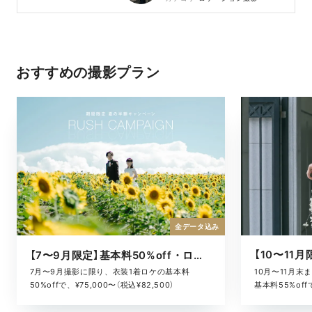
おすすめの撮影プラン
全データ込み
【7〜9月限定】基本料50%off・ロケキャンペーン
10月〜11月
7月〜9月撮影に限り、衣装1着ロケの基本料
基本料55%offで
50%offで、¥75,000〜（税込¥82,500）