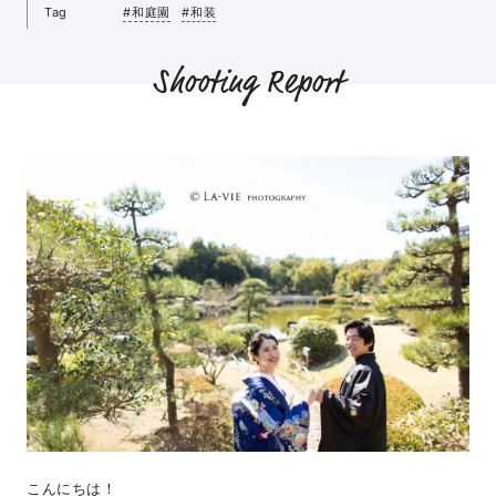
Tag
#和庭園
#和装
Shooting Report
こんにちは！