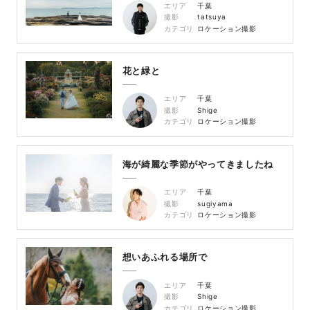
エリア
千葉
撮影
tatsuya
カテゴリ
ロケーション撮影
花と緑と
エリア
千葉
撮影
Shige
カテゴリ
ロケーション撮影
海が綺麗な季節がやってきましたね
エリア
千葉
撮影
sugiyama
カテゴリ
ロケーション撮影
想いあふれる場所で
エリア
千葉
撮影
Shige
カテゴリ
ロケーション撮影