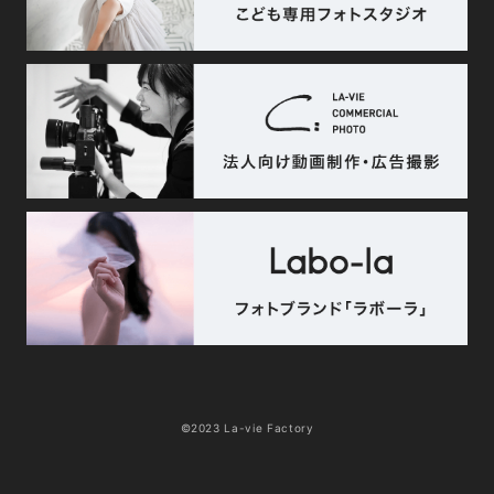
©2023 La-vie Factory