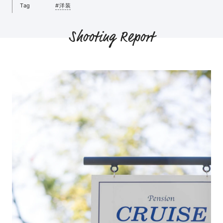
Tag
#洋装
Shooting Report