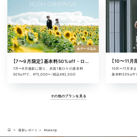
全データ込み
【7〜9月限定】基本料50%off・ロケキャンペーン
10月〜11月
7月〜9月撮影に限り、衣装1着ロケの基本料
基本料55%offで
50%offで、¥75,000〜（税込¥82,500）
その他のプランを見る
撮影レポート
MakeUp