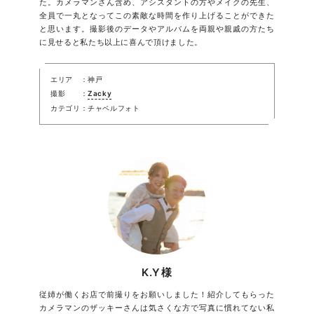
た。カメラマンさん含め、アシスタントの方やメイクの先生、
全員で一丸となってこの素敵な時間を作り上げることができた
と思います。撮影後のデータやアルバムを両親や親戚の方たち
に見せると私たち以上に喜んで頂けました。
エリア
神戸
撮影
Zacky
カテゴリ
チャペルフォト
K.Y様
従姉が働くお店で前撮りをお願いしました！紹介してもらった
カメラマンのザッキーさんは気さくな方で写真に慣れてない私