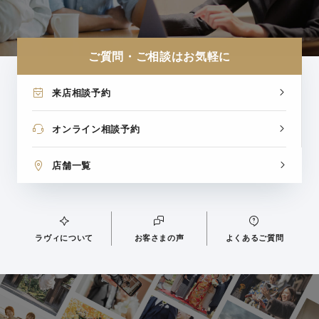
ご質問・ご相談はお気軽に
来店相談予約
オンライン相談予約
店舗一覧
ラヴィについて
お客さまの声
よくあるご質問