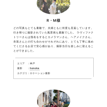
R・M様
どの写真もとても素敵で、夫婦ともに何度も見返しています。
行き帰りに撮影されていた風景画も素敵でした。 ラヴィファク
トリーさんは指名をするとカメラマンさん、ヘアメイクさん、
衣装さんとの打ち合わせがそれぞれにあり、とても丁寧に進め
てくださるお店で安心感があり、撮影当日を楽しみに迎えるこ
とができました。
エリア
神戸
撮影
honoka
カテゴリ
ロケーション撮影