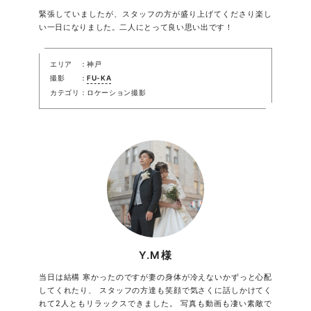
緊張していましたが、スタッフの方が盛り上げてくださり楽し
い一日になりました。二人にとって良い思い出です！
エリア
神戸
撮影
FU-KA
カテゴリ
ロケーション撮影
Y.M様
当日は結構 寒かったのですが妻の身体が冷えないかずっと心配
してくれたり、 スタッフの方達も笑顔で気さくに話しかけてく
れて2人ともリラックスできました。 写真も動画も凄い素敵で