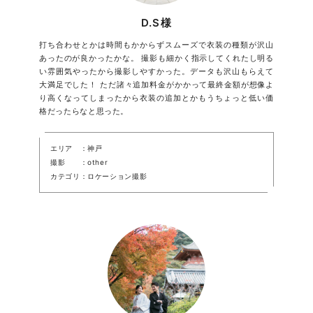
D.S様
打ち合わせとかは時間もかからずスムーズで衣装の種類が沢山
あったのが良かったかな。 撮影も細かく指示してくれたし明る
い雰囲気やったから撮影しやすかった。データも沢山もらえて
大満足でした！ ただ諸々追加料金がかかって最終金額が想像よ
り高くなってしまったから衣装の追加とかもうちょっと低い価
格だったらなと思った。
エリア
神戸
撮影
other
カテゴリ
ロケーション撮影