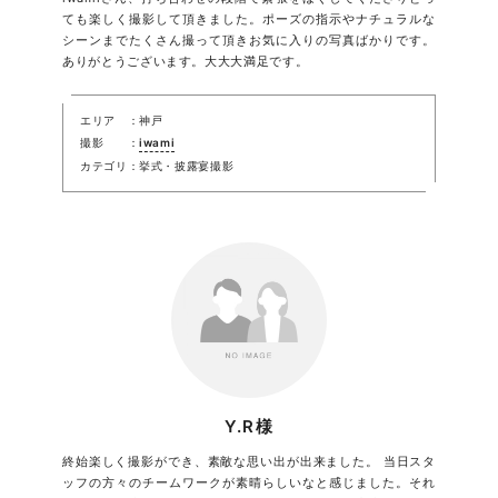
ても楽しく撮影して頂きました。ポーズの指示やナチュラルな
シーンまでたくさん撮って頂きお気に入りの写真ばかりです。
ありがとうございます。大大大満足です。
エリア
神戸
撮影
iwami
カテゴリ
挙式・披露宴撮影
Y.R様
終始楽しく撮影ができ、素敵な思い出が出来ました。 当日スタ
ッフの方々のチームワークが素晴らしいなと感じました。それ