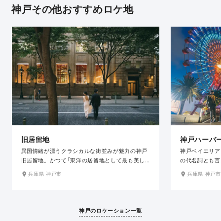
神戸その他おすすめロケ地
旧居留地
神戸ハーバ
異国情緒が漂うクラシカルな街並みが魅力の神戸
神戸ベイエリア
旧居留地。かつて「東洋の居留地として最も美し
の代名詞とも言
い街」とも評された風格を今も感じることができ
ロケ地です。大
兵庫県 神戸市
兵庫県 神戸市
る、開放的で美しいエリアです。夜になると一気
の数々を背景に
にロマンチックな雰囲気に。レトロな街並みがガ
写真を残すこと
ス燈のオレンジ色の灯に照らされ、昼間とはまた
幻想的な夜景が
違った表情を見せてくれます。
る神戸の街のき
神戸のロケーション一覧