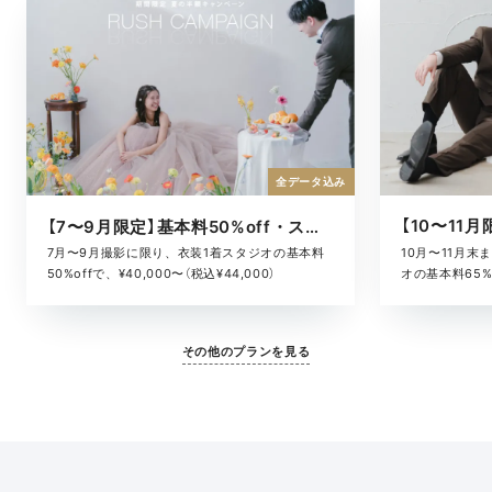
全データ込み
【7〜9月限定】基本料50%off・スタジオキャンペーン
10月〜11月
7月〜9月撮影に限り、衣装1着スタジオの基本料
オの基本料65%o
50%offで、¥40,000〜（税込¥44,000）
¥52,800）
その他のプランを見る