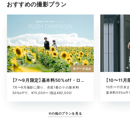
おすすめの撮影プラン
全データ込み
【7〜9月限定】基本料50%off・ロケキャンペーン
10月〜11月
7月〜9月撮影に限り、衣装1着ロケの基本料
基本料55%offで
50%offで、¥75,000〜（税込¥82,500）
その他のプランを見る