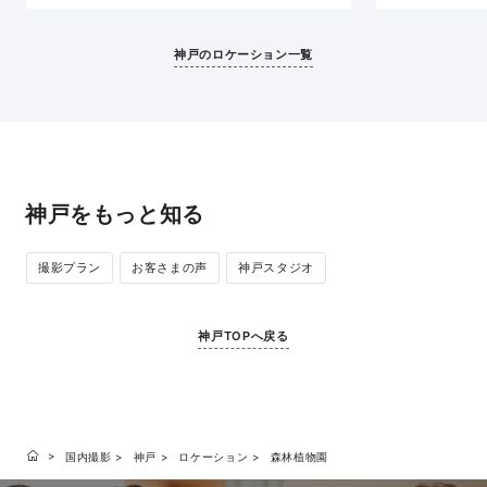
にロマンチックな雰囲気に。レトロな街並みがガ
写真を残すこと
ス燈のオレンジ色の灯に照らされ、昼間とはまた
幻想的な夜景が
違った表情を見せてくれます。
る神戸の街のき
神戸のロケーション一覧
神戸をもっと知る
撮影プラン
お客さまの声
神戸スタジオ
神戸TOPへ戻る
国内撮影
神戸
ロケーション
森林植物園