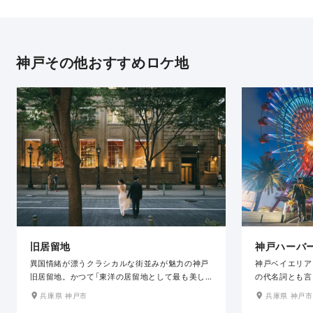
神戸その他おすすめロケ地
旧居留地
神戸ハーバ
異国情緒が漂うクラシカルな街並みが魅力の神戸
神戸ベイエリア
旧居留地。かつて「東洋の居留地として最も美し
の代名詞とも言
い街」とも評された風格を今も感じることができ
ロケ地です。大
兵庫県 神戸市
兵庫県 神戸市
る、開放的で美しいエリアです。夜になると一気
の数々を背景に