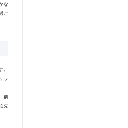
かな
過ご
す。
リッ
。前
泊先