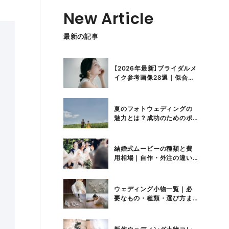
New Article
最新の記事
【2026年最新】ブライダルメ
イク参考画像28選｜似合う
選び方と失敗しないコツ
夏のフォトウェディングの
魅力とは？成功のためのポ
イントや準備したいアイテ
ムも紹介
結婚式ムービーの種類と費
用相場｜自作・外注の違い
や前撮りムービーの活用方
法も紹介
ウェディング小物一覧｜必
要なもの・種類・選び方ま
とめ