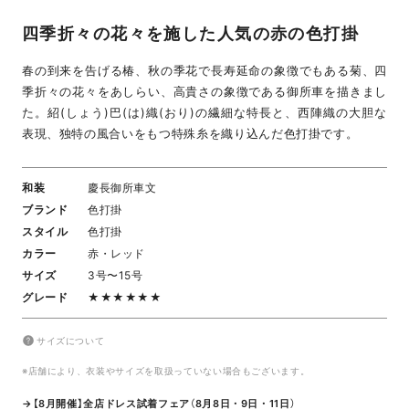
四季折々の花々を施した人気の赤の色打掛
春の到来を告げる椿、秋の季花で長寿延命の象徴でもある菊、四
季折々の花々をあしらい、高貴さの象徴である御所車を描きまし
た。紹(しょう)巴(は)織(おり)の繊細な特長と、西陣織の大胆な
表現、独特の風合いをもつ特殊糸を織り込んだ色打掛です。
和装
慶長御所車文
ブランド
色打掛
スタイル
色打掛
カラー
赤・レッド
サイズ
3号〜15号
グレード
★★★★★★
サイズについて
※店舗により、衣装やサイズを取扱っていない場合もございます。
→【8月開催】全店ドレス試着フェア（8月8日・9日・11日）