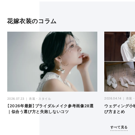
花嫁衣装のコラム
2026.04.14
衣装
2026.07.23
衣装・スタイル
ウェディング小
【2026年最新】ブライダルメイク参考画像28選
び方まとめ
｜似合う選び方と失敗しないコツ
すべて見る