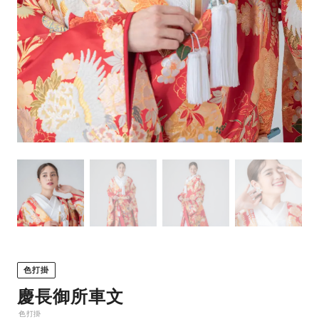
色打掛
慶長御所車文
色打掛