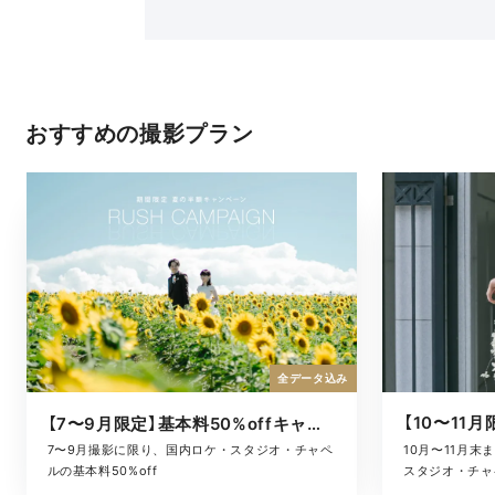
おすすめの撮影プラン
全データ込み
【7〜9月限定】基本料50%offキャンペーン
10月〜11月
7〜9月撮影に限り、国内ロケ・スタジオ・チャペ
スタジオ・チャ
ルの基本料50%off