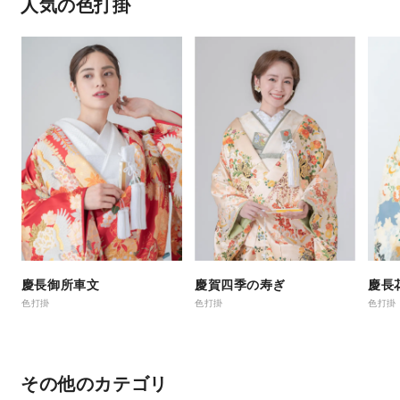
人気の色打掛
慶長御所車文
慶賀四季の寿ぎ
慶長
色打掛
色打掛
色打掛
その他のカテゴリ