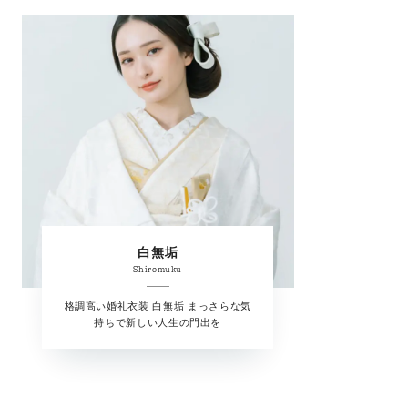
白無垢
Shiromuku
格調高い婚礼衣装 白無垢 まっさらな気
持ちで新しい人生の門出を