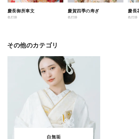
慶長御所車文
慶賀四季の寿ぎ
慶長
色打掛
色打掛
色打掛
その他のカテゴリ
白無垢