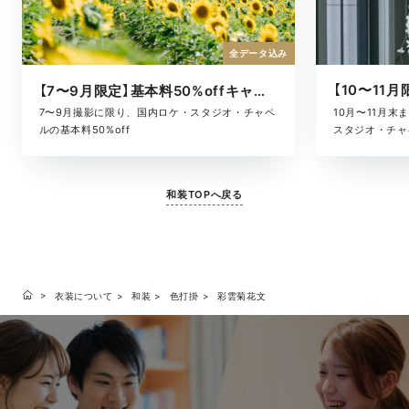
全データ込み
【7〜9月限定】基本料50%offキャンペーン
10月〜11月
7〜9月撮影に限り、国内ロケ・スタジオ・チャペ
スタジオ・チャ
ルの基本料50%off
和装TOPへ戻る
衣装について
和装
色打掛
彩雲菊花文