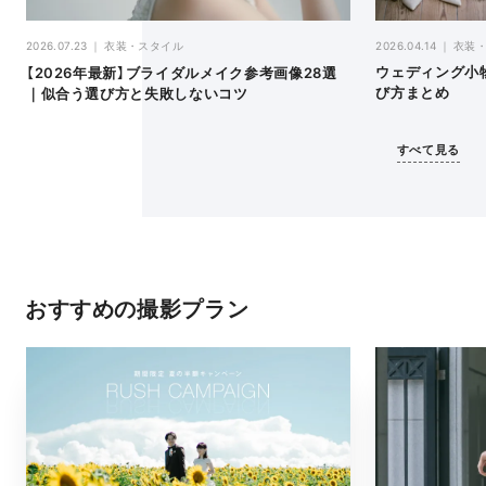
2026.04.14
衣装
2026.07.23
衣装・スタイル
ウェディング小
【2026年最新】ブライダルメイク参考画像28選
び方まとめ
｜似合う選び方と失敗しないコツ
すべて見る
おすすめの撮影プラン