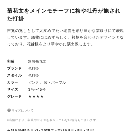
菊花文をメインモチーフに梅や牡丹が施され
た打掛
吉兆の兆しとして大変めでたい瑞雲を彩り豊かな雲取りにて表現
しています。織物にはめずらしく、衿柄を合わせたデザインとな
っており、花嫁様をより華やかに演出致します。
和装
彩雲菊花文
ブランド
色打掛
スタイル
色打掛
カラー
ピンク 、紫・パープル
サイズ
3号〜15号
グレード
★★★★
サイズについて
※店舗により、衣装やサイズを取扱っていない場合もございます。
→【8月開催】全店ドレス試着フェア（8月8日・9日・11日）