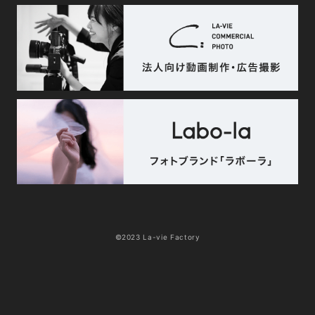
©2023 La-vie Factory