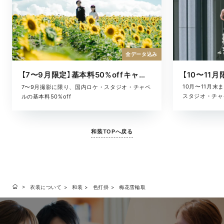
全データ込み
【7〜9月限定】基本料50%offキャンペーン
10月〜11月
7〜9月撮影に限り、国内ロケ・スタジオ・チャペ
スタジオ・チャ
ルの基本料50%off
和装TOPへ戻る
衣装について
和装
色打掛
梅花雪輪取