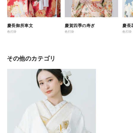
慶長御所車文
慶賀四季の寿ぎ
慶長
色打掛
色打掛
色打掛
その他のカテゴリ