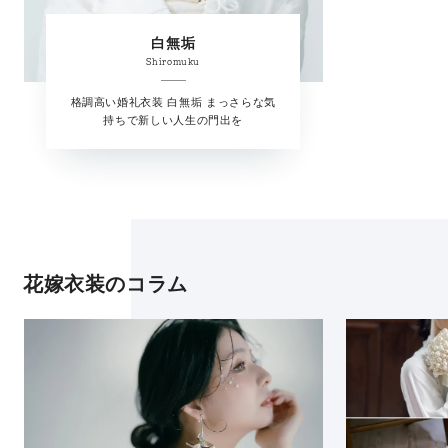
白無垢
Shiromuku
格調高い婚礼衣装 白無垢 まっさらな気
持ちで新しい人生の門出を
花嫁衣装のコラム