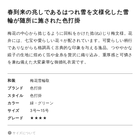
春到来の兆しであるはつれ雪を文様化した雪
輪が随所に施された色打掛
梅花の中心から捻じるように回転をかけた捻(ね)じり梅文様。花
弁には、七宝や愛らしい花々が配されています。可愛らしい柄行
でありながらも格調高く古典的な印象を与える逸品。つややかな
緞子の生地に煌めく箔や金糸を贅沢に織り込み、重厚感と可憐さ
を兼ね備えた大変豪華な御婚礼衣裳です。
和装
梅花雪輪取
ブランド
色打掛
スタイル
色打掛
カラー
緑・グリーン
サイズ
3号〜15号
グレード
★★★★
サイズについて