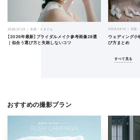
2026.04.14
衣装
2026.07.23
衣装・スタイル
ウェディング小
【2026年最新】ブライダルメイク参考画像28選
び方まとめ
｜似合う選び方と失敗しないコツ
すべて見る
おすすめの撮影プラン