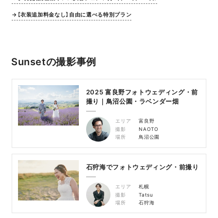
→【衣装追加料金なし】自由に選べる特別プラン
Sunsetの撮影事例
2025 富良野フォトウェディング・前
撮り｜鳥沼公園・ラベンダー畑
エリア
富良野
撮影
NAOTO
場所
鳥沼公園
石狩海でフォトウェディング・前撮り
エリア
札幌
撮影
Tatsu
場所
石狩海