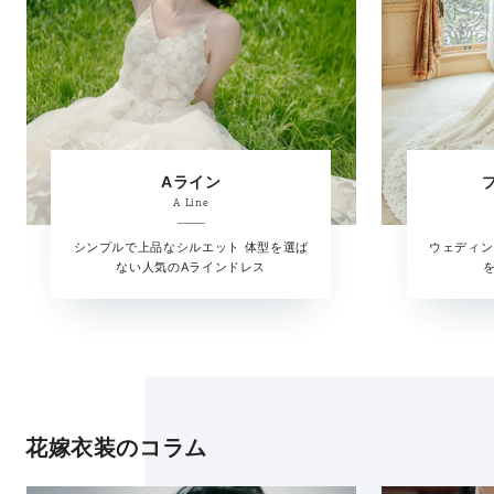
Aライン
A Line
シンプルで上品なシルエット 体型を選ば
ウェディン
ない人気のAラインドレス
花嫁衣装のコラム