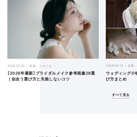
2026.04.14
衣装
2026.07.23
衣装・スタイル
ウェディング小
【2026年最新】ブライダルメイク参考画像28選
び方まとめ
｜似合う選び方と失敗しないコツ
すべて見る