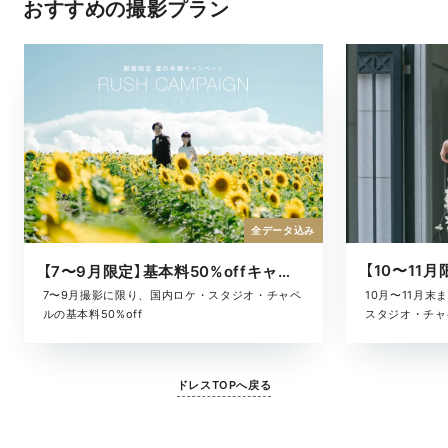
おすすめの撮影プラン
全データ込み
【7〜9月限定】基本料50%offキャンペーン
10月〜11月
7〜9月撮影に限り、国内ロケ・スタジオ・チャペ
スタジオ・チャ
ルの基本料50%off
ドレスTOPへ戻る