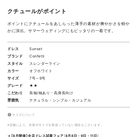
クチュールがポイント
ポイントにクチュールをあしらった薄手の素材が爽やかさを軽や
かに演出。サマーウェディングにもピッタリの一着です。
ドレス
Sunset
ブランド
Confetti
スタイル
スレンダーライン
カラー
オフホワイト
サイズ
7号～9号
グレード
★★
こだわり
長袖/袖あり・高身長向け
雰囲気
ナチュラル・シンプル・カジュアル
サイズについて
※店舗により、衣装やサイズを取扱っていない場合もございます。
→【8月開催】全店ドレス試着フェア（8月8日・9日・11日）