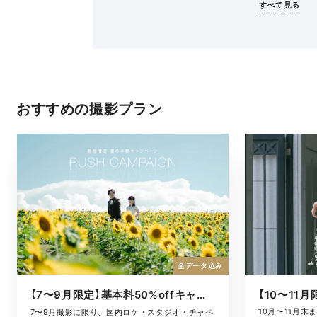
すべて見る
おすすめの撮影プラン
全データ込み
【7〜9月限定】基本料50%offキャンペーン
10月〜11月
7〜9月撮影に限り、国内ロケ・スタジオ・チャペ