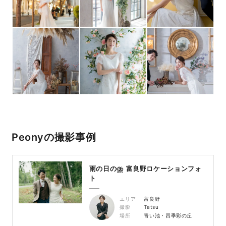
Peonyの撮影事例
雨の日の⛈ 富良野ロケーションフォ
ト
エリア
富良野
撮影
Tatsu
場所
青い池・四季彩の丘