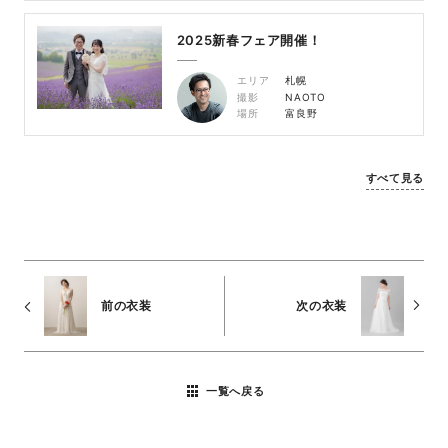
2025新春フェア開催！
エリア
札幌
撮影
NAOTO
場所
富良野
すべて見る
前の衣装
次の衣装
一覧へ戻る