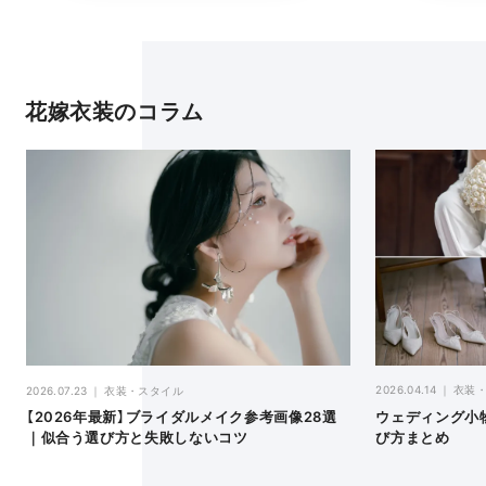
花嫁衣装のコラム
2026.04.14
衣装
2026.07.23
衣装・スタイル
ウェディング小
【2026年最新】ブライダルメイク参考画像28選
び方まとめ
｜似合う選び方と失敗しないコツ