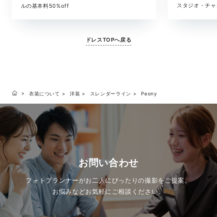
スタジオ・チャ
ルの基本料50%off
ドレスTOPへ戻る
衣装について
洋装
スレンダーライン
Peony
お問い合わせ
フォトプランナーがお二人にぴったりの撮影をご提案。
お悩みなどお気軽にご相談ください。