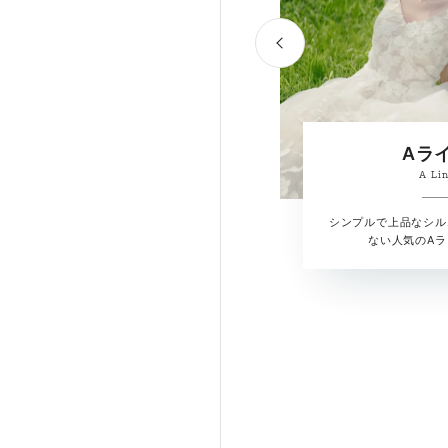
Aラ
A Li
シンプルで上品なシル
ない人気のA