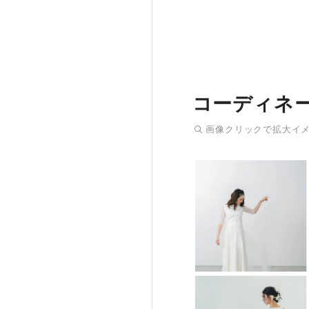
コーディネ
画像
クリック
で拡大イ