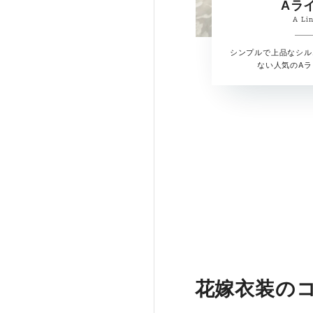
Aラ
A Li
シンプルで上品なシル
ない人気のA
花嫁衣装の