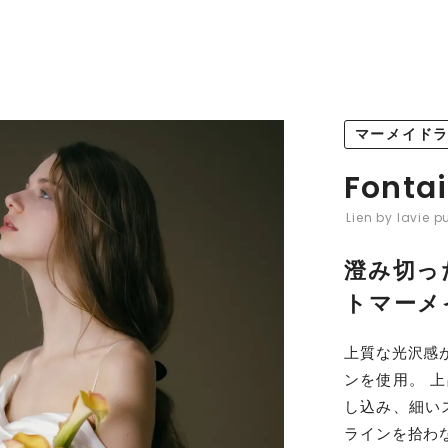
マーメイド
Fonta
Lien by lavie p
澄み切っ
トマーメ
上質な光沢感
ンを使用。 
し込み、細い
ラインを拾わ