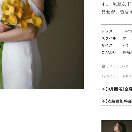
す。 流麗な
見せが、色香
ドレス
Font
スタイル
マー
サイズ
7号
こだわり
長袖
サイズについて
※店舗により、衣装
→【8月開催】全
→【衣装追加料