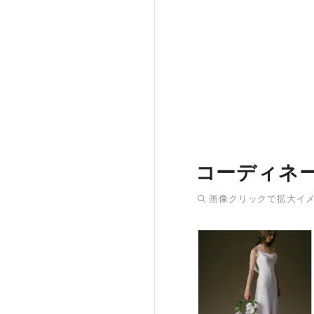
コーディネ
画像
クリック
で拡大イ