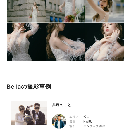
Bellaの撮影事例
共通のこと
エリア
松山
撮影
NARU
場所
モンチッチ海岸