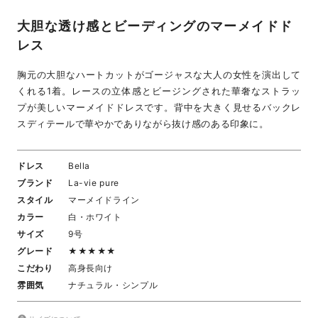
大胆な透け感とビーディングのマーメイドド
レス
胸元の大胆なハートカットがゴージャスな大人の女性を演出して
くれる1着。レースの立体感とビージングされた華奢なストラッ
プが美しいマーメイドドレスです。背中を大きく見せるバックレ
スディテールで華やかでありながら抜け感のある印象に。
ドレス
Bella
ブランド
La-vie pure
スタイル
マーメイドライン
カラー
白・ホワイト
サイズ
9号
グレード
★★★★★
こだわり
高身長向け
雰囲気
ナチュラル・シンプル