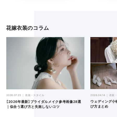
花嫁衣装のコラム
2026.04.14
衣装
2026.07.23
衣装・スタイル
ウェディング小
【2026年最新】ブライダルメイク参考画像28選
び方まとめ
｜似合う選び方と失敗しないコツ