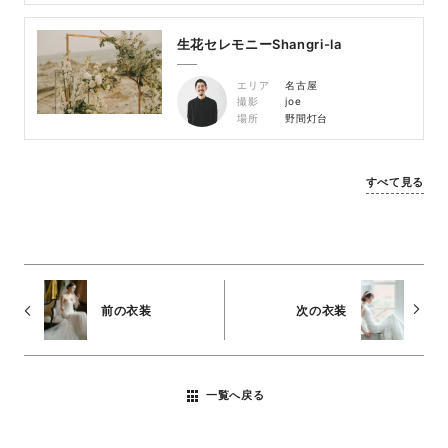
生花セレモニーShangri-la
エリア
名古屋
撮影
joe
場所
野間灯台
すべて見る
前の衣装
次の衣装
一覧へ戻る