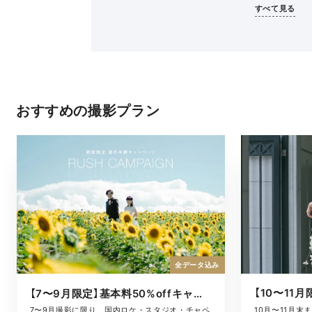
すべて見る
おすすめの撮影プラン
全データ込み
【7〜9月限定】基本料50%offキャンペーン
10月〜11月
7〜9月撮影に限り、国内ロケ・スタジオ・チャペ