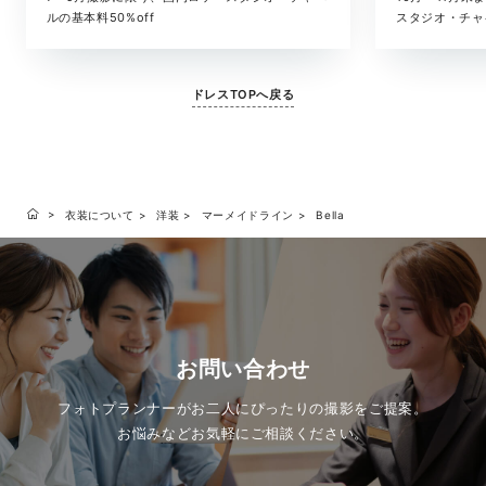
スタジオ・チャ
ルの基本料50%off
ドレスTOPへ戻る
衣装について
洋装
マーメイドライン
Bella
お問い合わせ
フォトプランナーがお二人にぴったりの撮影をご提案。
お悩みなどお気軽にご相談ください。