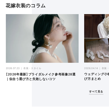
花嫁衣装のコラム
2026.04.14
衣装
2026.07.23
衣装・スタイル
ウェディング小
【2026年最新】ブライダルメイク参考画像28選
び方まとめ
｜似合う選び方と失敗しないコツ
すべて見る