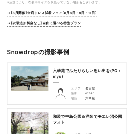
※店舗により、衣装やサイズを取扱っていない場合もございます。
→【8月開催】全店ドレス試着フェア（8月8日・9日・11日）
→【衣装追加料金なし】自由に選べる特別プラン
Snowdropの撮影事例
六華苑でふたりらしい思い出を(PG：
myu)
エリア
名古屋
撮影
other
場所
六華苑
和装で中島公園＆洋装でモエレ沼公園
フォト