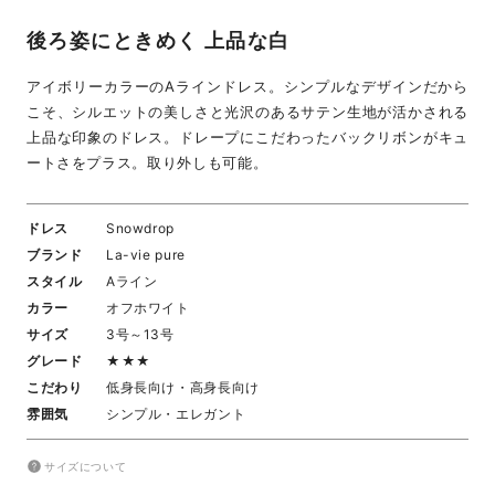
後ろ姿にときめく 上品な白
アイボリーカラーのAラインドレス。シンプルなデザインだから
こそ、シルエットの美しさと光沢のあるサテン生地が活かされる
上品な印象のドレス。ドレープにこだわったバックリボンがキュ
ートさをプラス。取り外しも可能。
ドレス
Snowdrop
ブランド
La-vie pure
スタイル
Aライン
カラー
オフホワイト
サイズ
3号～13号
グレード
★★★
こだわり
低身長向け・高身長向け
雰囲気
シンプル・エレガント
サイズについて