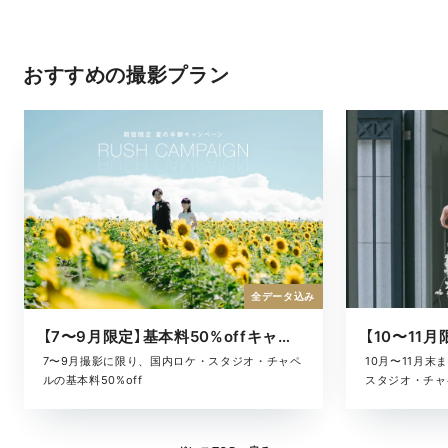
おすすめの撮影プラン
全データ込み
【7〜9月限定】基本料50%offキャンペーン
10月〜11月
7〜9月撮影に限り、国内ロケ・スタジオ・チャペ
スタジオ・チャ
ルの基本料50%off